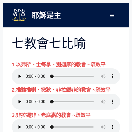
跳
至
耶穌是主
選
單
主
要
內
七教會七比喻
容
1.以弗所、士每拿、別迦摩的教會 ~疏效平
2.推雅推喇、撒狄、非拉鐵非的教會 ~疏效平
3.非拉鐵非、老底嘉的教會 ~疏效平