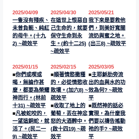
2025/0
4/
09
2025/0
4/
30
2025/0
5/
21
一隻沒有殘疾、
在這世上恨惡自
我下來是要救他
未曾負軛、純紅
己生命的，就要
們，到美好寬闊
的母牛。(十九
保守生命到永
流奶與蜜之地。
2) ~疏效平
生。(約十二25)
(出三8)
~疏效平
~疏效平
2025/01
/
15
2025/0
2/
15
2025/0
3/
05
■
你們或喫或
■
順著情慾撒種
■
主耶穌肋旁流
喝，無論作甚
的，必從情慾收
出的血與水的功
麼，都要為榮耀
敗壞。(加六8)
~
效為何
?
~疏效
神而行。(林前
疏效平
平
十31)
~疏效平
■
收取了地上的
■
既然神的話必
■
凡被蛇咬的，
葡萄，丟在神忿
實現，為什麼我
一望這銅蛇，就
怒的大酒醡中。
們要以禱告搖動
活了。(民二一
(啟十四19) ~疏
祂的手
?
~疏效
9)
~疏效平
效平
平