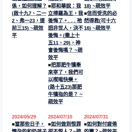
係，如何理解？
■
耶和華說：我
18
) ~疏效平
(啟十九7、二一
立掃羅為王，我
■
信而受洗的必
2、弗一23，提
後悔了。. . . 祂
然得救(可十六
前三15)
~疏效
迥非世人，決不
16
) ~疏效平
平
後悔。(撒上十
五11、29)，神
會後悔嗎？
~疏
效平
■
把那肥牛犢牽
來宰了，我們可
以喫喝快樂。
(路十五23)那肥
牛犢指的是？
~
疏效平
2024/05/29
2024/07/10
2024/07/31
■
當那些日子，
■
如何做到恨罪
■
如何對付疲倦
懷孕的和奶孩子
卻不恨人？
~疏
的靈？~疏效平