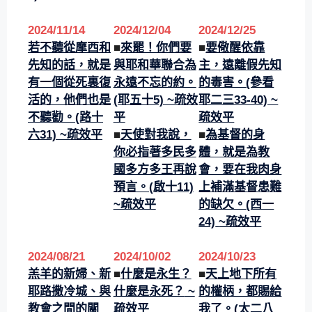
2024/11/14
2024/12/04
2024/1
2/
25
若不聽從摩西和
■
來罷！你們要
■
要儆醒依靠
先知的話，就是
與耶和華聯合為
主，遠離假先知
有一個從死裏復
永遠不忘的約。
的毒害。(參看
活的，他們也是
(耶五十5) ~疏效
耶二三33-40) ~
不聽勸。(路十
平
疏效平
六31)
~疏效平
■
天使對我說，
■
為基督的身
你必指著多民多
體，就是為教
國多方多王再說
會，要在我肉身
預言。(啟十11)
上補滿基督患難
~疏效平
的缺欠。
(西一
24)
~疏效平
2024/08/21
2024/10/02
2024/10/23
羔羊的新婦、新
■
什麼是永生？
■
天上地下所有
耶路撒冷城、與
什麼是永死？
~
的權柄，都賜給
教會之間的關
疏效平
我了。(太二八