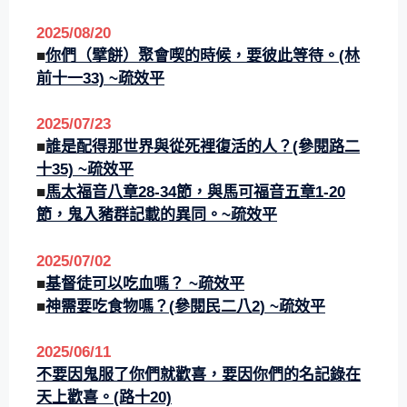
2025/0
8/
20
■
你們（擘餅）聚會喫的時候，要彼此等待。(林
前十一33)
~疏效平
2025/0
7/
23
■
誰是配得那世界與從死裡復活的人？(參閱路二
十35)
~疏效平
■
馬太福音八章28-34節，與馬可福音五章1-20
節，鬼入豬群記載的異同。
~疏效平
2025/0
7/
02
■
基督徒可以吃血嗎？
~疏效平
■
神需要吃食物嗎？(
參閱民二八2
) ~疏效平
2025/06/11
不要因鬼服了你們就歡喜，要因你們的名記錄在
天上歡喜。(路十20)