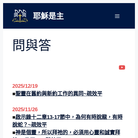
跳
至
耶穌是主
選
單
主
要
內
問與答
容
YouT
2025/12
/
19
■
聖靈在舊約與新約工作的異同
~疏效平
2025/11
/
26
■
啟示錄十二章13-17節中，為何有時說龍，有時
說蛇？
~疏效平
■
神是個靈，所以拜祂的，必須用心靈和誠實拜