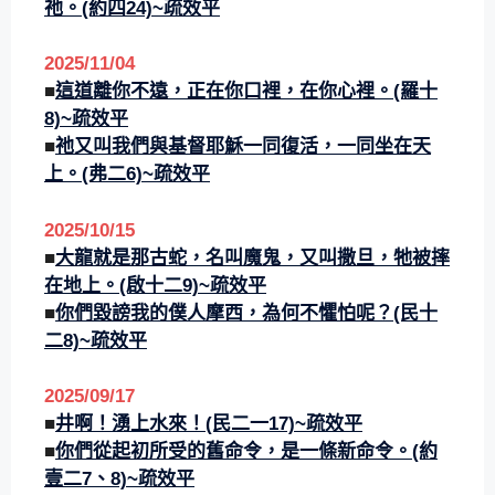
祂。(約四24)
~疏效平
2025/11
/
04
■
這道離你不遠，正在你口裡，在你心裡。(羅十
8)
~疏效平
■
祂又叫我們與基督耶穌一同復活，一同坐在天
上。(弗二6)
~疏效平
2025/10
/
15
■
大龍就是那古蛇，名叫魔鬼，又叫撒旦，牠被摔
在地上。(啟十二9)
~疏效平
■
你們毀謗我的僕人摩西，為何不懼怕呢？(民十
二8)
~疏效平
2025/0
9/
17
■
井啊！湧上水來！(民二一17)
~疏效平
■
你們從起初所受的舊命令，是一條新命令。(約
壹二7、8)
~疏效平