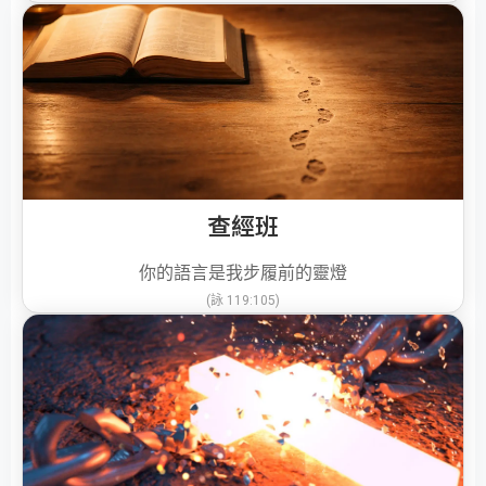
查經班
你的語言是我步履前的靈燈
(詠 119:105)