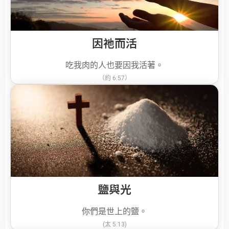
因祂而活
吃我肉的人也要因我活著。
（約 6:57）
鹽與光
你們是世上的鹽。
(太 5:13)