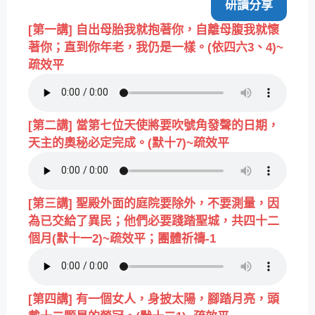
研讀分享
[第一講] 自出母胎我就抱著你，自離母腹我就懷
著你；直到你年老，我仍是一樣。(依四六3、4)~
疏效平
[第二講] 當第七位天使將要吹號角發聲的日期，
天主的奧秘必定完成。(默十7)~疏效平
[第三講] 聖殿外面的庭院要除外，不要測量，因
為已交給了異民；他們必要踐踏聖城，共四十二
個月(默十一2)~疏效平；團體祈禱-1
[第四講] 有一個女人，身披太陽，腳踏月亮，頭