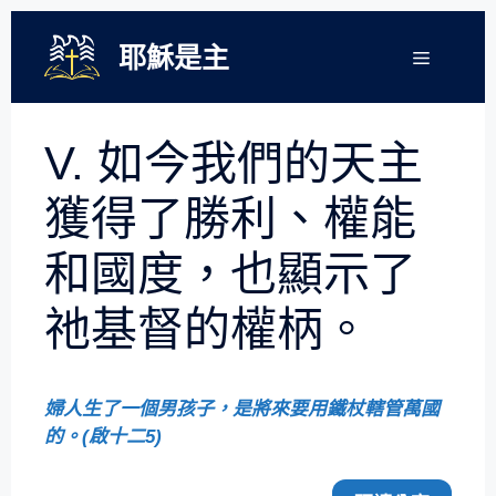
跳
至
耶穌是主
選
單
主
要
內
V. 如今我們的天主
容
獲得了勝利、權能
和國度，也顯示了
祂基督的權柄。
婦人生了一個男孩子，是將來要用鐵杖轄管萬國
的。(啟十二5)