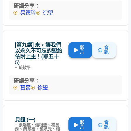
研讀分享：
易德玲
徐瑩
[第九講] 來，讓我們
影
音
以永久不可忘的盟約
片
訊
依附上主！(耶五十
5)
– 疏效平
研讀分享：
葛蕊
徐瑩
見證 (一)
影
音
– 張鴻震、張相聖、楊晶
片
訊
妹、疏翠梧、趙承元、張