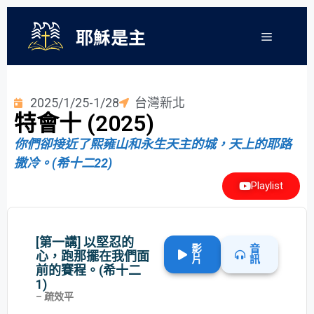
耶穌是主
2025/1/25-1/28
台灣新北
特會十 (2025)
你們卻接近了熙雍山和永生天主的城，天上的耶路
撒冷。(希十二22)
Playlist
[第一講] 以堅忍的
影
音
心，跑那擺在我們面
片
訊
前的賽程。(希十二
1)
– 疏效平