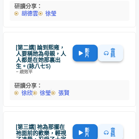
研讀分享：
胡德雲
徐瑩
[第二講] 論到熙雍，
影
音
人要稱她為母親，人
片
訊
人都是在她那裏出
生。(詠八七5)
– 疏效平
研讀分享：
徐欣
徐瑩
張賢
[第三講] 祂為那擺在
影
音
祂面前的歡樂，輕視
片
訊