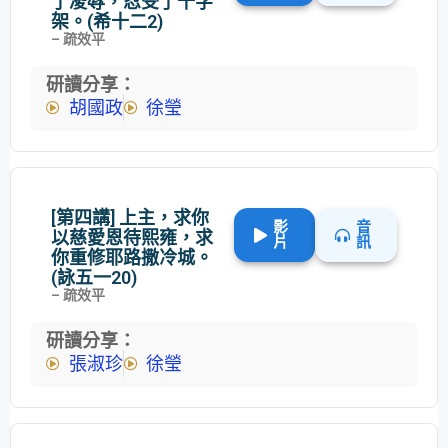
了凌辱，忍受了十字
架。(希十二2)
– 疏效平
研讀分享：
胡國政
徐瑩
[第四講] 上主，求你
影
音
以慈愛恩待熙雍，求
片
訊
你重修耶路撒冷城。
(詠五一20)
– 疏效平
研讀分享：
張淑珍
徐瑩