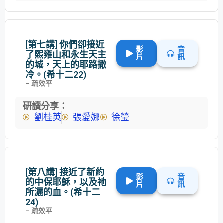
[第七講] 你們卻接近
影
音
了熙雍山和永生天主
片
訊
的城，天上的耶路撒
冷。(希十二22)
– 疏效平
研讀分享：
劉桂英
張愛娜
徐瑩
[第八講] 接近了新約
影
音
的中保耶穌，以及祂
片
訊
所灑的血。(希十二
24)
– 疏效平