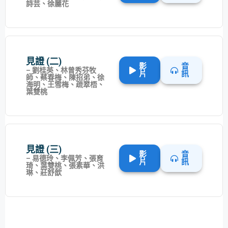
詩芸、徐麗花
見證 (二)
影
音
– 劉桂英、林曾秀芬牧
片
訊
師、蔡春梅、陳招弟、徐
海明、王雪梅、疏翠梧、
葉雙桃
見證 (三)
影
音
– 易德玲、李佩芳、張育
片
訊
琦、葉雙桃、張素華、洪
琳、莊舒歆