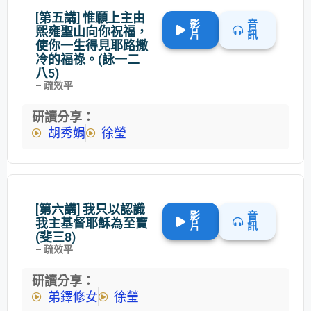
[第五講] 惟願上主由
影
音
熙雍聖山向你祝福，
片
訊
使你一生得見耶路撒
冷的福祿。(詠一二
八5)
– 疏效平
研讀分享：
胡秀娟
徐瑩
[第六講] 我只以認識
影
音
我主基督耶穌為至寶
片
訊
(斐三8)
– 疏效平
研讀分享：
弟鐸修女
徐瑩