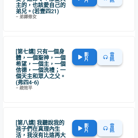
片
訊
主的，也該愛自己的
弟兄。(若壹四21)
– 弟鐸修女
[第七講] 只有一個身
影
音
體，一個聖神，一個
片
訊
希望，一個主，一個
信德，一個洗禮；一
個天主和眾人之父。
(弗四4-6)
– 疏效平
[第八講] 我聽說我的
影
音
孩子們在真理內生
片
訊
活，我沒有比這再大