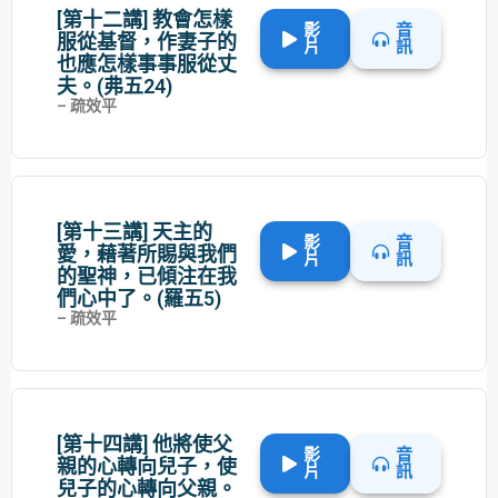
[第十二講] 教會怎樣
影
音
服從基督，作妻子的
片
訊
也應怎樣事事服從丈
夫。(弗五24)
– 疏效平
[第十三講] 天主的
影
音
愛，藉著所賜與我們
片
訊
的聖神，已傾注在我
們心中了。(羅五5)
– 疏效平
[第十四講] 他將使父
影
音
親的心轉向兒子，使
片
訊
兒子的心轉向父親。