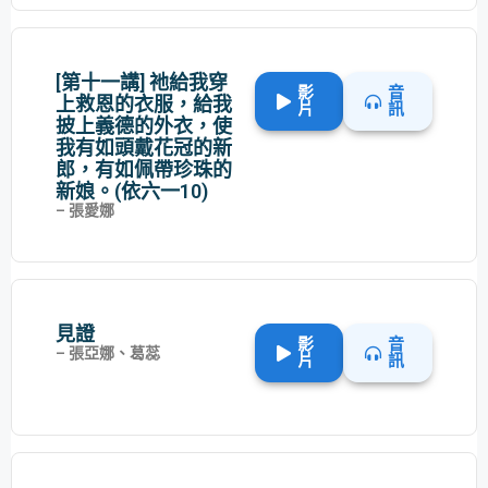
[第十一講] 祂給我穿
影
音
上救恩的衣服，給我
片
訊
披上義德的外衣，使
我有如頭戴花冠的新
郎，有如佩帶珍珠的
新娘。(依六一10)
– 張愛娜
見證​
影
音
– 張亞娜、葛蕊
片
訊