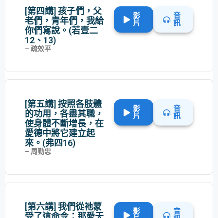
[第四講] 孩子們，父
影
音
老們，青年們，我給
片
訊
你們寫說。(若壹二
12、13)
– 疏效平
[第五講] 按照各肢體
影
音
的功用，各盡其職，
片
訊
使身體不斷增長，在
愛德中將它建立起
來。(弗四16)
– 周勤忠
[第六講] 我們從祂蒙
影
音
受了這命令：那愛天