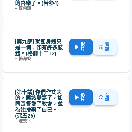
的喜樂了。(若參4)
– 疏何媔
[第九講] 就如身體只
影
音
是一個，卻有許多肢
片
訊
體。(格前十二12)
– 楊海蛟
[第十講] 你們作丈夫
影
音
的，應該愛妻子，如
片
訊
同基督愛了教會，並
為她捨棄了自己。
(弗五25)
– 疏效平