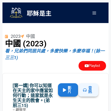
耶穌是主
2023
中國
中國 (2023)
看，兄弟們同居共處，多麼快樂，多麼幸福！(詠一
三三1)
Playlist
[第一講] 你可以知道
影
音
在天主的家中應當如
片
訊
何行動；這家就是永
生天主的教會。(弟
前三15)
– 疏效平