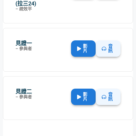
(拉三24)
– 疏效平
見證​一
影
音
– 參與者
片
訊
見證​二
影
音
– 參與者
片
訊