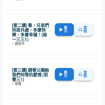
[第二講] 看，兄弟們
影
音
同居共處，多麼快
片
訊
樂，多麼幸福！(詠
一三三1)
– 疏效平
[第三講] 請看父賜給
影
音
我們何等的愛情 (若
片
訊
壹三1)
– 徐瑩