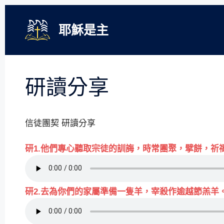
跳
至
耶穌是主
主
要
內
容
研讀分享
信徒團契 研讀分享
研1.他們專心聽取宗徒的訓誨，時常團聚，擘餅，祈禱。
研2.去為你們的家屬準備一隻羊，宰殺作逾越節羔羊。(