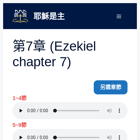
跳
至
耶穌是主
選
單
主
要
內
第7章 (Ezekiel
容
chapter 7)
另選章節
1~4節
5~9節