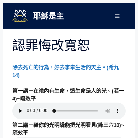
跳
至
耶穌是主
選
單
主
要
內
認罪悔改寬恕
容
除去死亡的行為，好去事奉生活的天主。(希九
14)
第一講－在祂內有生命，這生命是人的光。(若一
4)~疏效平
第二講－藉你的光明纔能把光明看見(詠三六10)~
疏效平