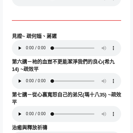
見證~ 疏何媔、蔣遲
第六講－衪的血豈不更能潔淨我們的良心(希九
14) ~疏效平
第七講－從心裏寬恕自己的弟兄(瑪十八35) ~疏效
平
治癒與釋放祈禱