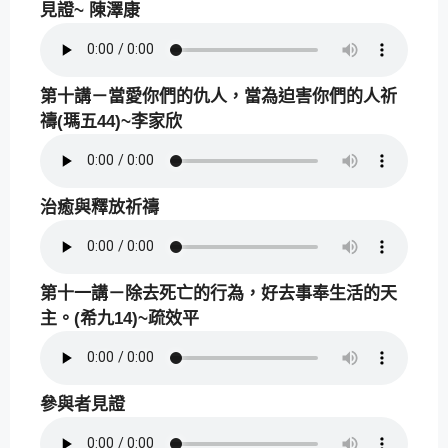
見證~ 陳澤康
第十講－當愛你們的仇人，當為迫害你們的人祈
禱(瑪五44)~李家欣
治癒與釋放祈禱
第十一講－除去死亡的行為，好去事奉生活的天
主。(希九14)~疏效平
參與者見證