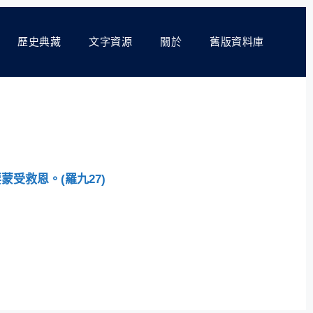
歷史典藏
文字資源
關於
舊版資料庫
受救恩。(羅九27)