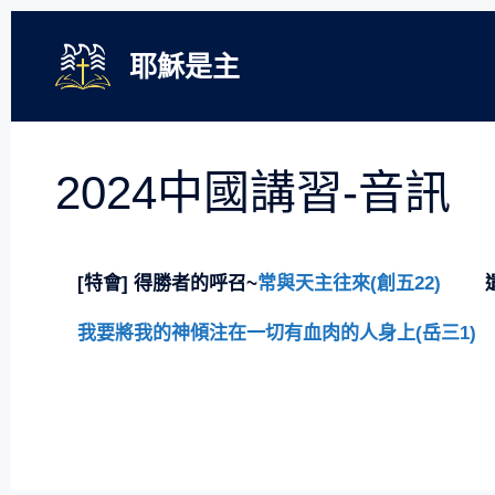
跳
至
耶穌是主
主
要
內
容
2024中國講習-音訊
[特會] 得勝者的呼召~
常與天主往來(創五22)
我要將我的神傾注在一切有血肉的人身上(岳三1)