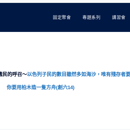
固定聚會
專題系列
講習會
遺民的呼召～
以色列子民的數目雖然多如海沙，唯有殘存者要蒙
你要用柏木造一隻方舟(創六14)