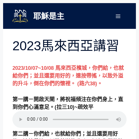
跳
至
耶穌是主
選
單
主
要
內
2023馬來西亞講習
容
2023/10/07~10/08 馬來西亞
檳城
，你們給，也就
給你們；並且還要用好的，連按帶搖，以致外溢
的升斗，倒在你們的懷裡。 (路六38)
。
第一講－開啟天閘，將祝福傾注在你們身上，直
到你們心滿意足。(拉三10)~疏效平
第二講－你們給，也就給你們；並且還要用好