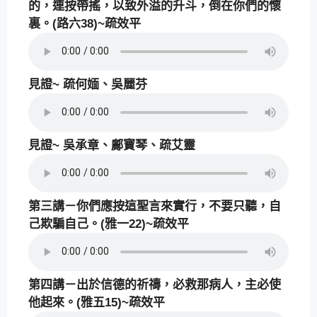
的，連按帶搖，以致外溢的升斗，倒在你們的懷
裏。(路六38)~疏效平
見證~ 疏何媔、吳麗芬
見證~ 吳承章、鄺寶琴、疏艾靈
第三講－你們應按這聖言來實行，不要只聽，自
己欺騙自己。(雅一22)~疏效平
第四講－出於信德的祈禱，必救那病人，主必使
他起來。(雅五15)~疏效平