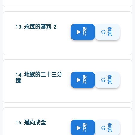
13. 永恆的審判-2
影
音
片
訊
14. 地獄的二十三分
影
音
鐘
片
訊
15. 邁向成全
影
音
片
訊